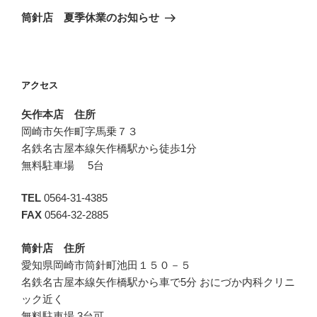
ゲ
の
筒針店 夏季休業のお知らせ
投
ー
稿
シ
ョ
アクセス
ン
矢作本店 住所
岡崎市矢作町字馬乗７３
名鉄名古屋本線矢作橋駅から徒歩1分
無料駐車場 5台
TEL
0564-31-4385
FAX
0564-32-2885
筒針店 住所
愛知県岡崎市筒針町池田１５０－５
名鉄名古屋本線矢作橋駅から車で5分 おにづか内科クリニ
ック近く
無料駐車場 3台可