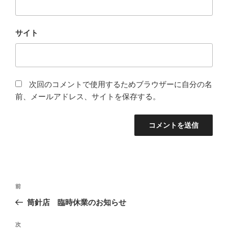
サイト
次回のコメントで使用するためブラウザーに自分の名
前、メールアドレス、サイトを保存する。
投
前
前
稿
の
筒針店 臨時休業のお知らせ
ナ
投
ビ
稿
次
次