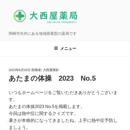
コ
ン
テ
ン
ツ
岡崎市矢作にある地域密着型の薬局です
へ
ス
メニュー
キ
ッ
プ
投
2023年6月26日
投稿者:
大西屋筒針
稿
あたまの体操 2023 No.5
日:
いつもホームページをご覧いただきありがとうございま
す。
あたまの体操2023 No.5を掲載します。
今回は熱中症に関するクイズです。
暑さが本格的になってきましたね。上手に熱中症予防し
ましょう。