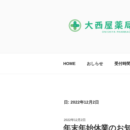
コ
ン
テ
ン
ツ
へ
ス
キ
ッ
HOME
おしらせ
受付時
プ
日:
2022年12月2日
投
2022年12月2日
稿
年末年始休業のお
日: