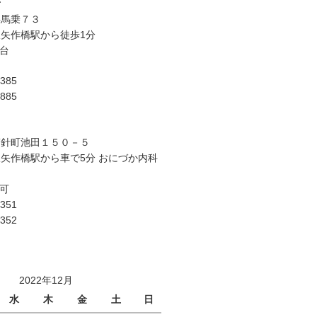
所
字馬乗７３
矢作橋駅から徒歩1分
台
4385
2885
筒針町池田１５０－５
矢作橋駅から車で5分 おにづか内科
く
台可
6351
6352
2022年12月
水
木
金
土
日