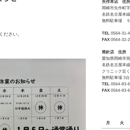
矢作本店 住
岡崎市矢作町
名鉄名古屋本線
無料駐車場 5
TEL
0564-31-
ください。
FAX
0564-32-
筒針店 住所
愛知県岡崎市
名鉄名古屋本線
クリニック近
無料駐車場 3
TEL
0564-83-
FAX
0564-83-
月
火